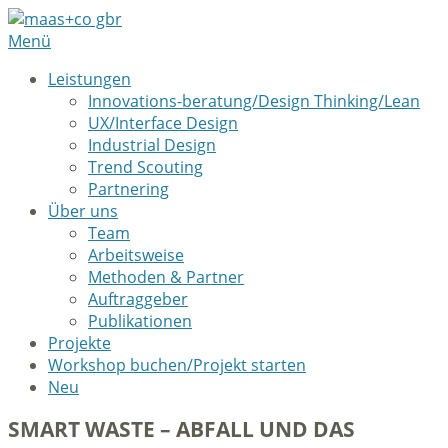
Menü
Leistungen
Innovations-beratung/Design Thinking/Lean
UX/Interface Design
Industrial Design
Trend Scouting
Partnering
Über uns
Team
Arbeitsweise
Methoden & Partner
Auftraggeber
Publikationen
Projekte
Workshop buchen/Projekt starten
Neu
SMART WASTE – ABFALL UND DAS