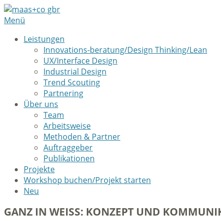
Menü
Leistungen
Innovations-beratung/Design Thinking/Lean
UX/Interface Design
Industrial Design
Trend Scouting
Partnering
Über uns
Team
Arbeitsweise
Methoden & Partner
Auftraggeber
Publikationen
Projekte
Workshop buchen/Projekt starten
Neu
GANZ IN WEISS: KONZEPT UND KOMMUNI