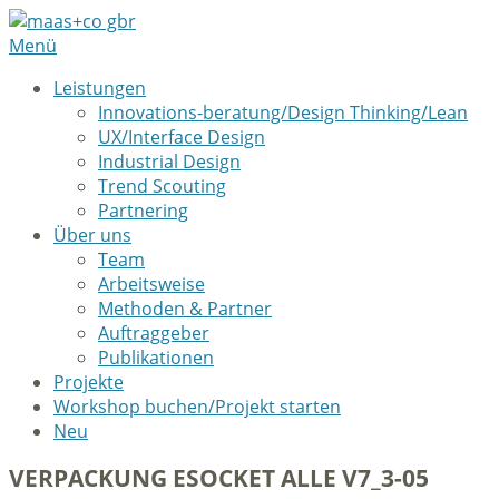
Menü
Leistungen
Innovations-beratung/Design Thinking/Lean
UX/Interface Design
Industrial Design
Trend Scouting
Partnering
Über uns
Team
Arbeitsweise
Methoden & Partner
Auftraggeber
Publikationen
Projekte
Workshop buchen/Projekt starten
Neu
VERPACKUNG ESOCKET ALLE V7_3-05