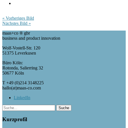
« Vorheriges Bild
Nächstes Bild »
maas+co ® gbr
business and product innovation
Wolf-Vostell-Str. 120
51375 Leverkusen
Büro Köln:
Rotonda, Salierring 32
50677 Köln
T +49 (0)214 3148225
hallo(at)maas-co.com
LinkedIn
Kurzprofil