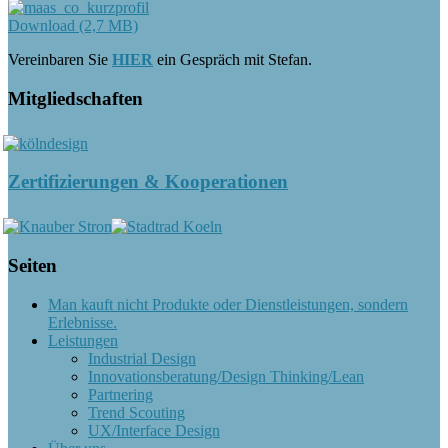
Download (2,7 MB)
Vereinbaren Sie
HIER
ein Gespräch mit Stefan.
Mitgliedschaften
Zertifizierungen & Kooperationen
Seiten
Man kauft nicht Produkte oder Dienstleistungen, sondern
Erlebnisse.
Leistungen
Industrial Design
Innovationsberatung/Design Thinking/Lean
Partnering
Trend Scouting
UX/Interface Design