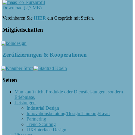
Download (2,7 MB)
Vereinbaren Sie
HIER
ein Gespräch mit Stefan.
Mitgliedschaften
Zertifizierungen & Kooperationen
Seiten
Man kauft nicht Produkte oder Dienstleistungen, sondern
Erlebnisse.
Leistungen
Industrial Design
Innovationsberatung/Design Thinking/Lean
Partnering
Trend Scouting
UX/Interface Design