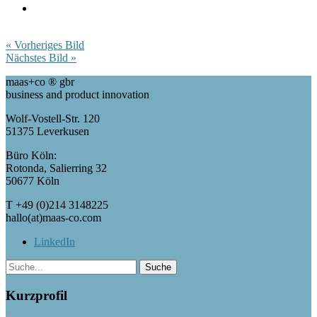
« Vorheriges Bild
Nächstes Bild »
maas+co ® gbr
business and product innovation
Wolf-Vostell-Str. 120
51375 Leverkusen
Büro Köln:
Rotonda, Salierring 32
50677 Köln
T +49 (0)214 3148225
hallo(at)maas-co.com
LinkedIn
Kurzprofil