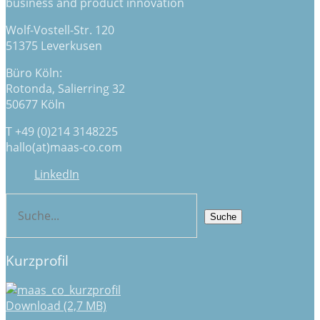
business and product innovation
Wolf-Vostell-Str. 120
51375 Leverkusen
Büro Köln:
Rotonda, Salierring 32
50677 Köln
T +49 (0)214 3148225
hallo(at)maas-co.com
LinkedIn
Kurzprofil
Download (2,7 MB)