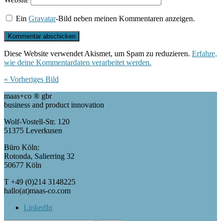
Ein
Gravatar
-Bild neben meinen Kommentaren anzeigen.
Diese Website verwendet Akismet, um Spam zu reduzieren.
Erfahre,
wie deine Kommentardaten verarbeitet werden.
« Vorheriges Bild
maas+co ® gbr
business and product innovation
Wolf-Vostell-Str. 120
51375 Leverkusen
Büro Köln:
Rotonda, Salierring 32
50677 Köln
T +49 (0)214 3148225
hallo(at)maas-co.com
LinkedIn