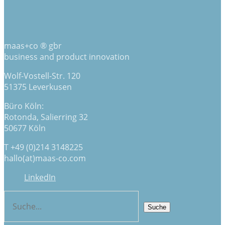
maas+co ® gbr
business and product innovation
Wolf-Vostell-Str. 120
51375 Leverkusen
Büro Köln:
Rotonda, Salierring 32
50677 Köln
T +49 (0)214 3148225
hallo(at)maas-co.com
LinkedIn