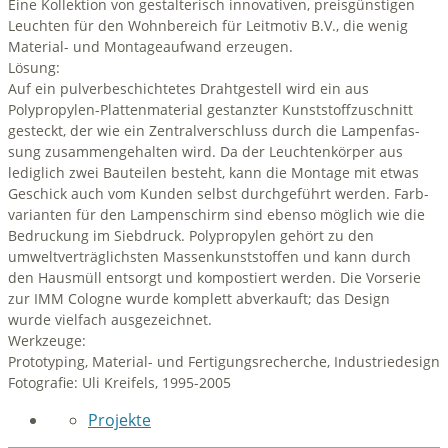
Eine Kollektion von gestalterisch innovativen, preisgünstigen
Leuchten für den Wohnbereich für Leitmotiv B.V., die wenig
Material- und Montageaufwand erzeugen.
Lösung:
Auf ein pulverbeschichtetes Drahtgestell wird ein aus
Polypropylen-Plattenmaterial gestanzter Kunst­stoff­zu­schnitt
gesteckt, der wie ein Zentralverschluss durch die Lam­pen­fas­
sung zu­sam­mengehalten wird. Da der Leuchtenkörper aus
lediglich zwei Bauteilen besteht, kann die Montage mit etwas
Geschick auch vom Kunden selbst durchgeführt werden. Farb­
va­ri­an­ten für den Lampenschirm sind ebenso möglich wie die
Bedruckung im Siebdruck. Polypropylen gehört zu den
umweltverträglichsten Massenkunststoffen und kann durch
den Hausmüll entsorgt und kompostiert werden. Die Vorserie
zur IMM Cologne wurde komplett abverkauft; das Design
wurde vielfach ausgezeichnet.
Werkzeuge:
Prototyping, Material- und Fertigungsrecherche, Industriedesign
Fotografie: Uli Kreifels, 1995-2005
Projekte