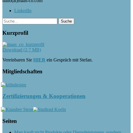
hallo(at)maas-co.com
LinkedIn
Kurzprofil
Download (2,7 MB)
Vereinbaren Sie
HIER
ein Gespräch mit Stefan.
Mitgliedschaften
Zertifizierungen & Kooperationen
Seiten
Man kauft nicht Produkte oder Dienstleistungen, sondern