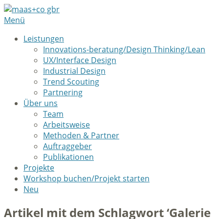
Menü
Leistungen
Innovations-beratung/Design Thinking/Lean
UX/Interface Design
Industrial Design
Trend Scouting
Partnering
Über uns
Team
Arbeitsweise
Methoden & Partner
Auftraggeber
Publikationen
Projekte
Workshop buchen/Projekt starten
Neu
Artikel mit dem Schlagwort ‘
Galerie