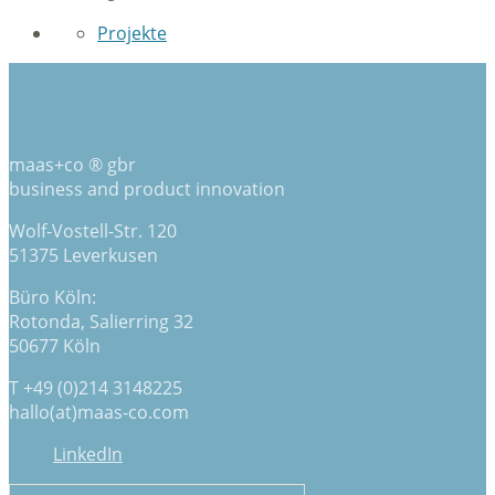
Projekte
maas+co ® gbr
business and product innovation
Wolf-Vostell-Str. 120
51375 Leverkusen
Büro Köln:
Rotonda, Salierring 32
50677 Köln
T +49 (0)214 3148225
hallo(at)maas-co.com
LinkedIn