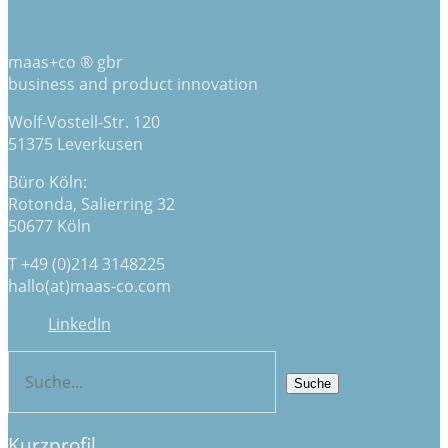
maas+co ® gbr
business and product innovation
Wolf-Vostell-Str. 120
51375 Leverkusen
Büro Köln:
Rotonda, Salierring 32
50677 Köln
T +49 (0)214 3148225
hallo(at)maas-co.com
LinkedIn
Kurzprofil