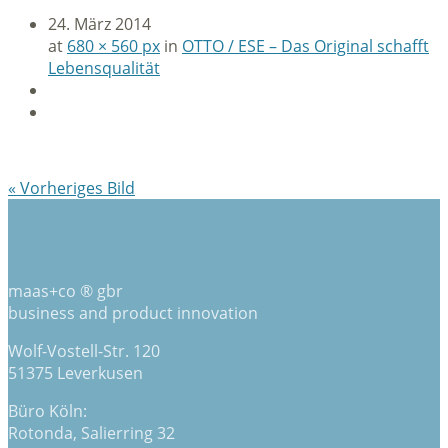
24. März 2014
at
680 × 560 px
in
OTTO / ESE – Das Original schafft
Lebensqualität
« Vorheriges Bild
maas+co ® gbr
business and product innovation
Wolf-Vostell-Str. 120
51375 Leverkusen
Büro Köln:
Rotonda, Salierring 32