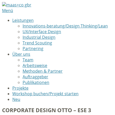
Menü
Leistungen
Innovations-beratung/Design Thinking/Lean
UX/Interface Design
Industrial Design
Trend Scouting
Partnering
Über uns
Team
Arbeitsweise
Methoden & Partner
Auftraggeber
Publikationen
Projekte
Workshop buchen/Projekt starten
Neu
CORPORATE DESIGN OTTO – ESE 3