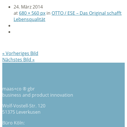
24. März 2014
at
680 × 560 px
in
OTTO / ESE – Das Original schafft
Lebensqualität
« Vorheriges Bild
Nächstes Bild »
maas+co ® gbr
business and product innovation
Wolf-Vostell-Str. 120
51375 Leverkusen
Büro Köln: