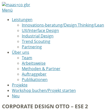
Menü
Leistungen
Innovations-beratung/Design Thinking/Lean
UX/Interface Design
Industrial Design
Trend Scouting
Partnering
Über uns
Team
Arbeitsweise
Methoden & Partner
Auftraggeber
Publikationen
Projekte
Workshop buchen/Projekt starten
Neu
CORPORATE DESIGN OTTO – ESE 2